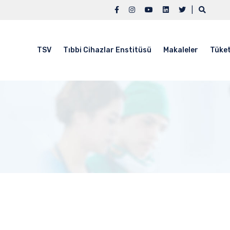
|
TSV
Tıbbi Cihazlar Enstitüsü
Makaleler
Tüket