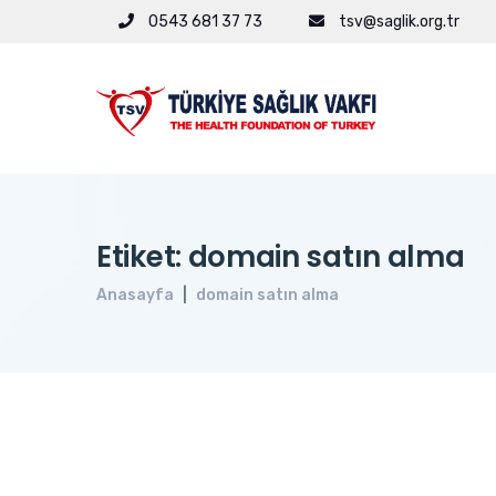
0543 681 37 73
tsv@saglik.org.tr
Etiket: domain satın alma
Anasayfa
domain satın alma