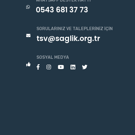
WHATSAPP DESTEK HATTI
0543 681 37 73
SORULARINIZ VE TALEPLERINIZ İÇIN
tsv@saglik.org.tr
SOSYAL MEDYA