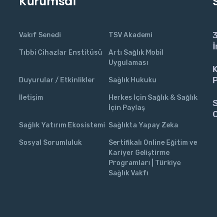
Kurumsal
3
Vakıf Senedi
TSV Akademi
İ
Tıbbi Cihazlar Enstitüsü
Artı Sağlık Mobil
Uygulaması
K
P
Duyurular / Etkinlikler
Sağlık Hukuku
İletişim
Herkes İçin Sağlık & Sağlık
S
İçin Paylaş
C
Sağlık Yatırım Ekosistemi
Sağlıkta Yapay Zeka
Sosyal Sorumluluk
Sertifikalı Online Eğitim ve
Kariyer Geliştirme
Programları | Türkiye
Sağlık Vakfı