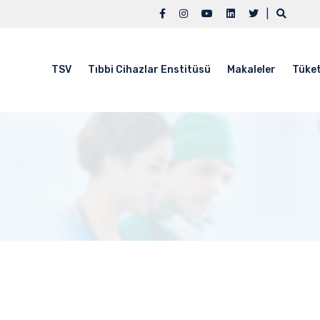
|
TSV
Tıbbi Cihazlar Enstitüsü
Makaleler
Tüket