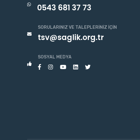
0543 681 37 73
SORULARINIZ VE TALEPLERINIZ İÇIN
tsv@saglik.org.tr
SOSYAL MEDYA