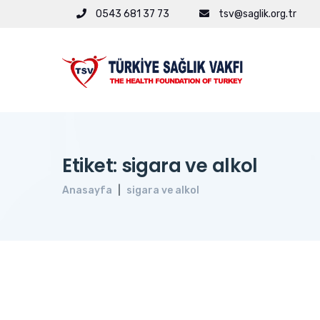
0543 681 37 73
tsv@saglik.org.tr
Etiket: sigara ve alkol
Anasayfa
sigara ve alkol