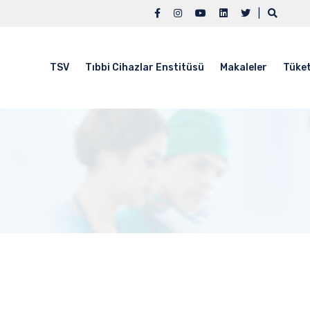
|
TSV
Tıbbi Cihazlar Enstitüsü
Makaleler
Tüket