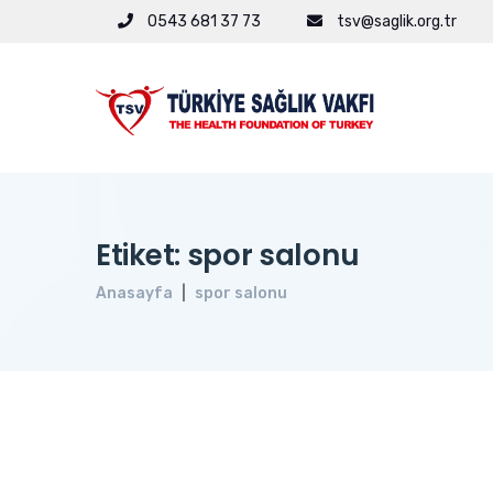
0543 681 37 73
tsv@saglik.org.tr
Etiket: spor salonu
Anasayfa
spor salonu