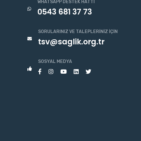
WHATSAPP DESTEK HATTI
0543 681 37 73
SORULARINIZ VE TALEPLERINIZ İÇIN
tsv@saglik.org.tr
SOSYAL MEDYA