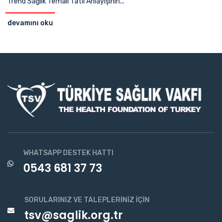
Trend Sağlık Temalı Tatil Anlayışının...
devamını oku
WHATSAPP DESTEK HATTI
0543 681 37 73
SORULARINIZ VE TALEPLERINIZ İÇIN
tsv@saglik.org.tr