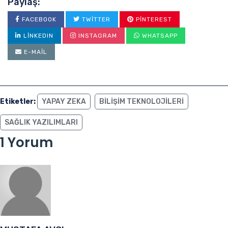
Paylaş:
FACEBOOK
TWITTER
PINTEREST
LINKEDIN
INSTAGRAM
WHATSAPP
E-MAIL
Etiketler:
YAPAY ZEKA
BILIŞIM TEKNOLOJILERI
SAĞLIK YAZILIMLARI
1 Yorum