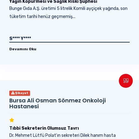
Yağın Köpürmesi ve Sağlık Riski Şüphesi
Bunge Gıda A.Ş. üretimi 5 litrelik Komili ayçiçek yağında, son
tüketim tarihi henüz geçmemiş...
S**** Y****
Devamını Oku
Şikayet
Bursa Ali Osman Sönmez Onkoloji
Hastanesi
Tıbbi Sekreterin Olumsuz Tavrı
Dr. Mehmet Lütfü Polat'ın sekreteri Dilek hanım hasta