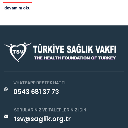
devamını oku
WHATSAPP DESTEK HATTI
0543 681 37 73
SORULARINIZ VE TALEPLERINIZ İÇIN
tsv@saglik.org.tr