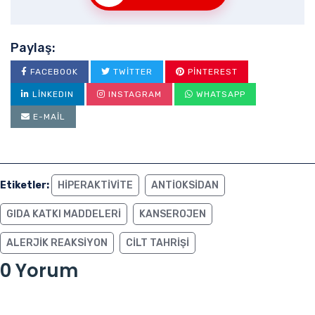
Paylaş:
FACEBOOK
TWITTER
PINTEREST
LINKEDIN
INSTAGRAM
WHATSAPP
E-MAIL
Etiketler:
HIPERAKTIVITE
ANTIOKSIDAN
GIDA KATKI MADDELERI
KANSEROJEN
ALERJIK REAKSIYON
CILT TAHRIŞI
0 Yorum