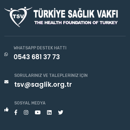
WHATSAPP DESTEK HATTI
0543 681 37 73
SORULARINIZ VE TALEPLERINIZ İÇIN
tsv@saglik.org.tr
SOSYAL MEDYA